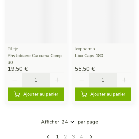
Pileje
Ixxpharma
Phytobiane Curcuma Comp
J-ixx Caps 180
30
19,50 €
55,50 €
Quantité
Quantité
Ajouter au panier
Ajouter au panier
Afficher
par page
Pages
Vous lisez actuellement la page
Page
Page
Page
1
2
3
4