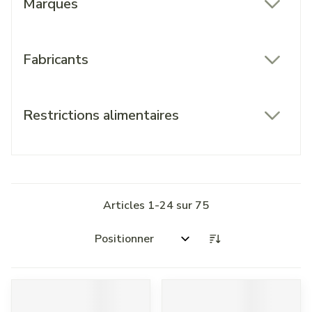
Marques
filter
Fabricants
filter
Restrictions alimentaires
filter
Articles
1
-
24
sur
75
Trier par: