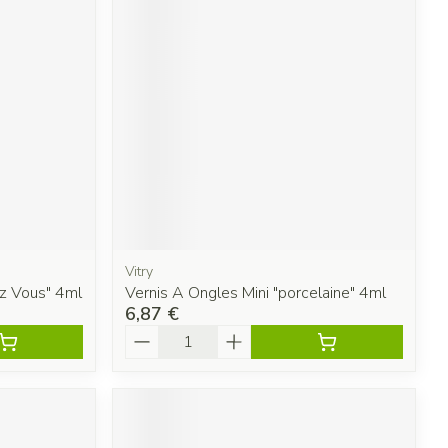
Vitry
ez Vous" 4ml
Vernis A Ongles Mini "porcelaine" 4ml
6,87 €
Quantité