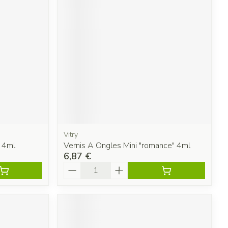
Vitry
d 4ml
Vernis A Ongles Mini "romance" 4ml
6,87 €
Quantité