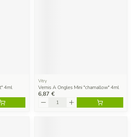
Vitry
t" 4ml
Vernis A Ongles Mini "chamallow" 4ml
6,87 €
Quantité