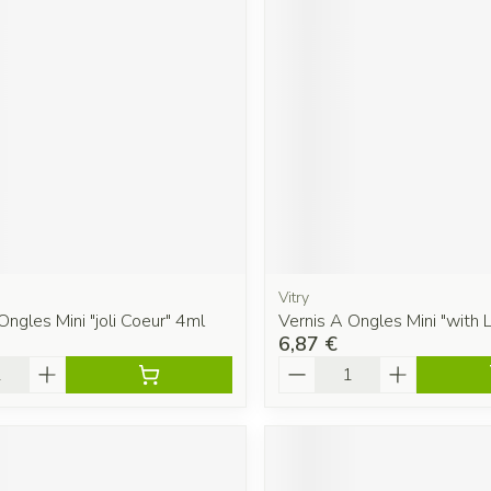
Vitry
Ongles Mini "joli Coeur" 4ml
Vernis A Ongles Mini "with 
6,87 €
é
Quantité