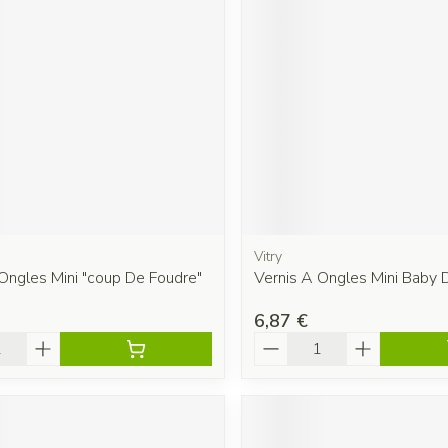
Vitry
Ongles Mini "coup De Foudre"
Vernis A Ongles Mini Baby 
6,87 €
é
Quantité