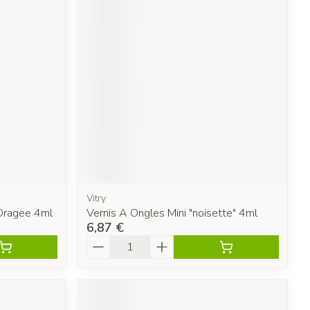
Vitry
 Dragee 4ml
Vernis A Ongles Mini "noisette" 4ml
6,87 €
Quantité