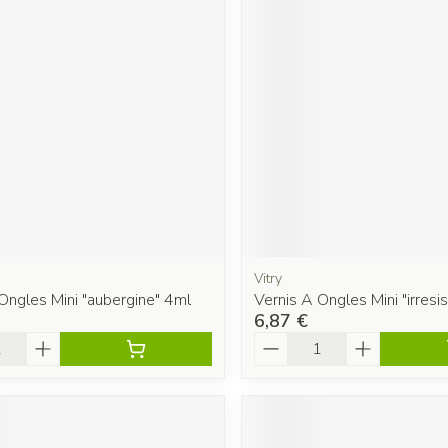
Vitry
Ongles Mini "aubergine" 4ml
Vernis A Ongles Mini "irresis
6,87 €
é
Quantité