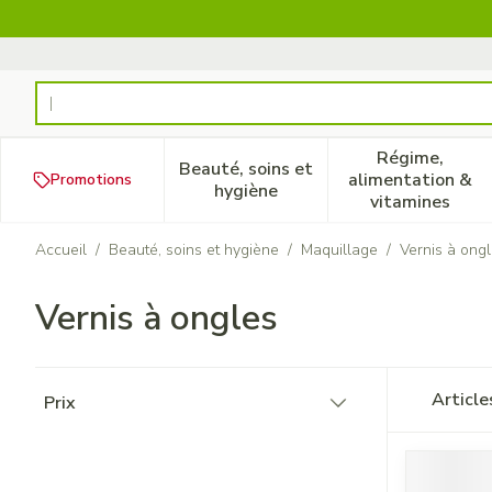
Aller au contenu
Rechercher
Régime,
Beauté, soins et
alimentation &
Promotions
Afficher le sous-menu pour la
Afficher 
hygiène
vitamines
Accueil
/
Beauté, soins et hygiène
/
Maquillage
/
Vernis à ong
Vernis à ongles
Passer à la liste des produits
Articl
Prix
filter