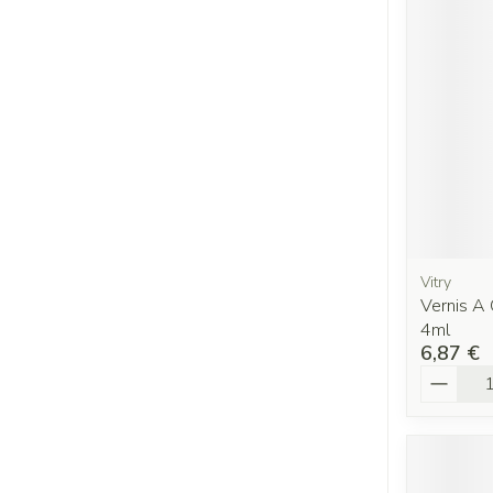
Vitry
Vernis A 
4ml
6,87 €
Quantit