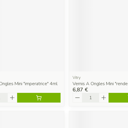
Vitry
Ongles Mini "imperatrice" 4ml
Vernis A Ongles Mini "rend
6,87 €
é
Quantité