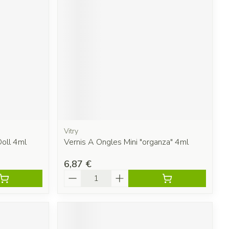
Vitry
Doll 4ml
Vernis A Ongles Mini "organza" 4ml
6,87 €
Quantité