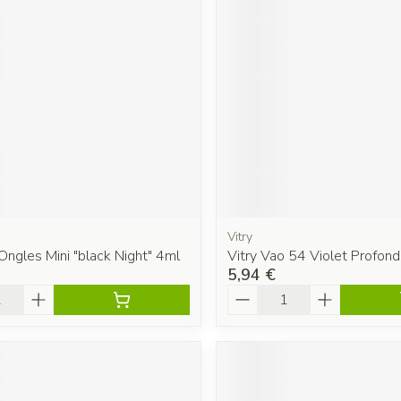
Vitry
Ongles Mini "black Night" 4ml
Vitry Vao 54 Violet Profon
5,94 €
é
Quantité