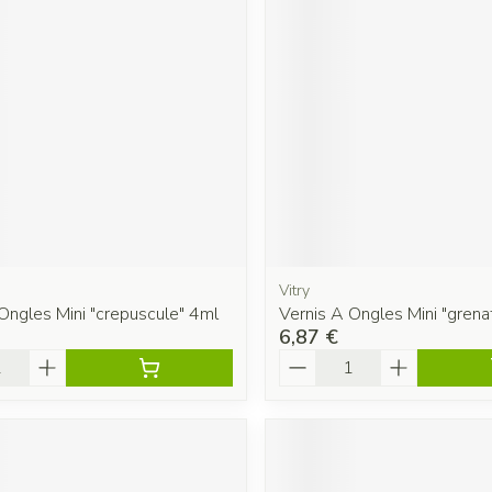
Vitry
Ongles Mini "crepuscule" 4ml
Vernis A Ongles Mini "grena
6,87 €
é
Quantité