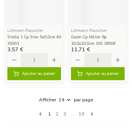
Lohmann Rauscher
Lohmann Rauscher
Stella 1 Cp Ster 5x5,0cm 40
Gazin Cp N/ster 8p
35001
10,0x10,0cm 100 18506
3,57 €
11,71 €
Quantité
Quantité
Ajouter au panier
Ajouter au panier
Afficher
par page
Pages
Vous lisez actuellement la page
Page
Page
Page
1
2
3
...
19