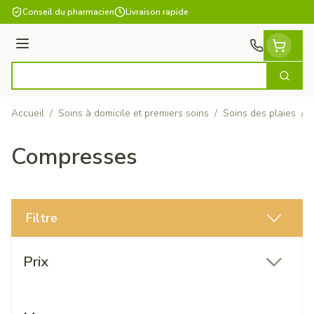
Aller au contenu
Conseil du pharmacien
Livraison rapide
Menu
Cherch
Rechercher
Accueil
/
Soins à domicile et premiers soins
/
Soins des plaies
/
Compresses
Filtre
Passer à la liste des produits
Prix
filter