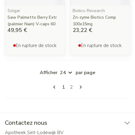
Solgar
Biotics-Research
Saw Palmetto Berry Extr
Zn-zyme Biotics Comp
(palmier Nain) V-caps 60
100x15mg
49,95 €
23,22 €
En rupture de stock
En rupture de stock
Afficher
par page
Pages
Vous lisez actuellement la page
Page
1
2
Contactez nous
Apotheek Sint-Lodewijk BV