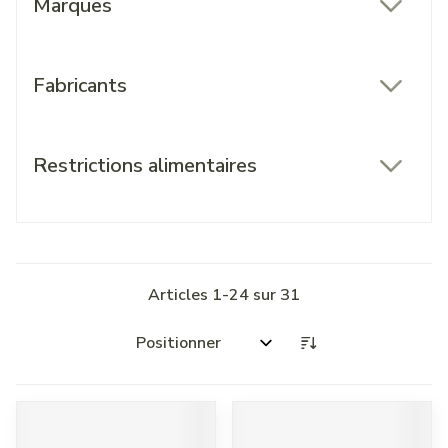
Marques
filter
Fabricants
filter
Restrictions alimentaires
filter
Articles
1
-
24
sur
31
Trier par: