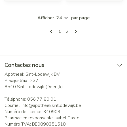
Afficher
par page
Pages
Vous lisez actuellement la page
Page
1
2
Contactez nous
Apotheek Sint-Lodewijk BV
Pladijsstraat 237
8540
Sint-Lodewijk (Deerlijk)
Téléphone:
056 77 80 01
Courriel:
info@
apotheeksintlodewijk.be
Numéro de licence:
340903
Pharmacien responsable:
Isabel Castel
Numéro TVA:
BE0890351518