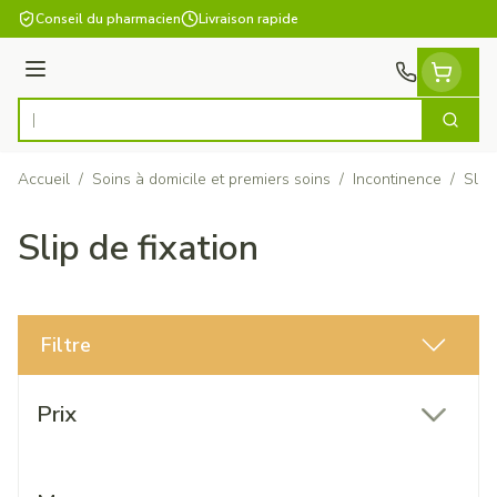
Aller au contenu
Conseil du pharmacien
Livraison rapide
Menu
Cherch
Rechercher
Accueil
/
Soins à domicile et premiers soins
/
Incontinence
/
Slip 
Slip de fixation
Filtre
Passer à la liste des produits
Prix
filter