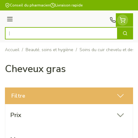
Aller au contenu
Conseil du pharmacien
Livraison rapide
Menu
Cherch
Rechercher
Accueil
/
Beauté, soins et hygiène
/
Soins du cuir chevelu et des
Cheveux gras
Filtre
Passer à la liste des produits
Prix
filter