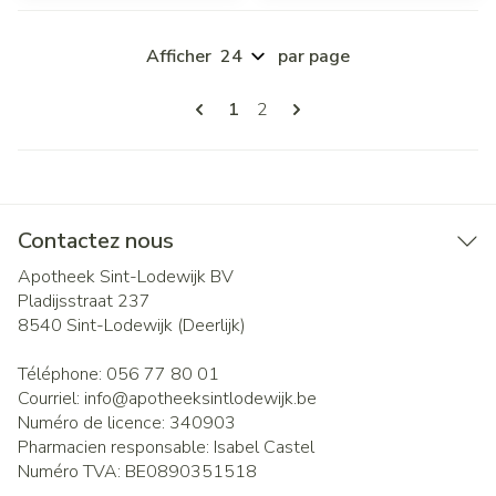
Afficher
par page
Pages
Vous lisez actuellement la page
Page
1
2
Contactez nous
Apotheek Sint-Lodewijk BV
Pladijsstraat 237
8540
Sint-Lodewijk (Deerlijk)
Téléphone:
056 77 80 01
Courriel:
info@
apotheeksintlodewijk.be
Numéro de licence:
340903
Pharmacien responsable:
Isabel Castel
Numéro TVA:
BE0890351518