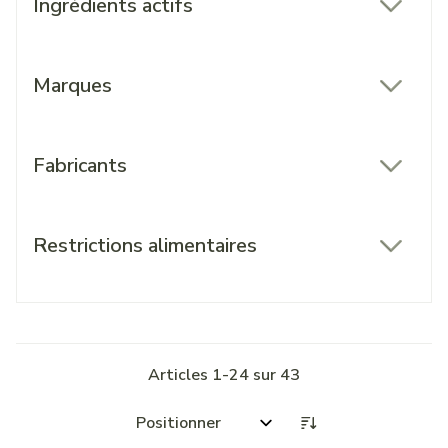
Ingrédients actifs
filter
Marques
filter
Fabricants
filter
Restrictions alimentaires
filter
Articles
1
-
24
sur
43
Trier par: