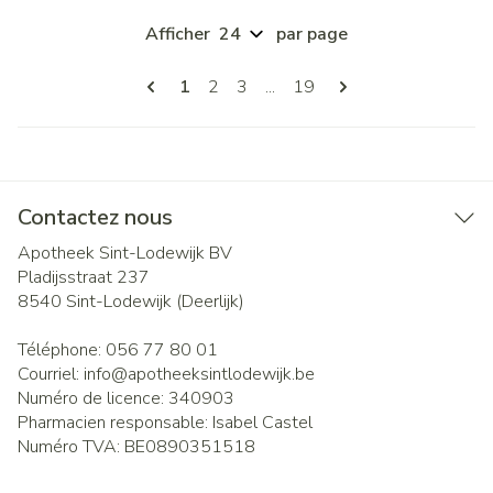
Afficher
par page
Pages
Vous lisez actuellement la page
Page
Page
Page
1
2
3
...
19
Contactez nous
Apotheek Sint-Lodewijk BV
Pladijsstraat 237
8540
Sint-Lodewijk (Deerlijk)
Téléphone:
056 77 80 01
Courriel:
info@
apotheeksintlodewijk.be
Numéro de licence:
340903
Pharmacien responsable:
Isabel Castel
Numéro TVA:
BE0890351518