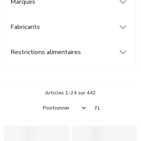
Marques
filter
Fabricants
filter
Restrictions alimentaires
filter
Articles
1
-
24
sur
442
Trier par: