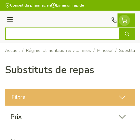
Aller au contenu
Conseil du pharmacien
Livraison rapide
Menu
Cherch
Rechercher
Accueil
/
Régime, alimentation & vitamines
/
Minceur
/
Substituts
Substituts de repas
Filtre
Passer à la liste des produits
Prix
filter