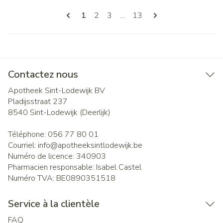
Pages
Vous lisez actuellement la page
Page
Page
Page
1
2
3
...
13
Contactez nous
Apotheek Sint-Lodewijk BV
Pladijsstraat 237
8540
Sint-Lodewijk (Deerlijk)
Téléphone:
056 77 80 01
Courriel:
info@
apotheeksintlodewijk.be
Numéro de licence:
340903
Pharmacien responsable:
Isabel Castel
Numéro TVA:
BE0890351518
Service à la clientèle
FAQ