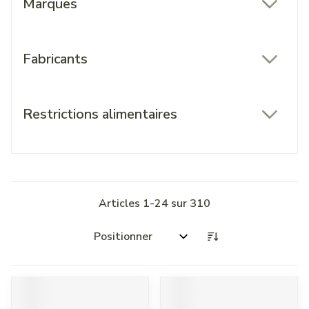
Marques
filter
Fabricants
filter
Restrictions alimentaires
filter
Articles
1
-
24
sur
310
Trier par: