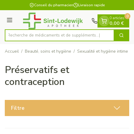
Diapositive 1 de 1
Aller au contenu
Conseil du pharmacien
Livraison rapide
0
0 articles
Menu
0,00 €
Recherche de médicaments et
Cherch
Rechercher
Accueil
/
Beauté, soins et hygiène
/
Sexualité et hygiène intime
/
Préservatifs et
contraception
Filtre