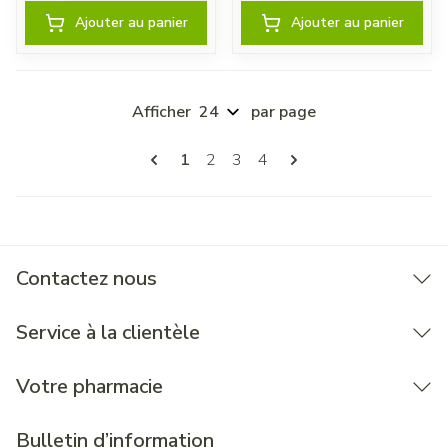
Ajouter au panier
Ajouter au panier
Afficher
par page
Pages
Vous lisez actuellement la page
Page
Page
Page
1
2
3
4
Contactez nous
Service à la clientèle
Votre pharmacie
Bulletin d’information