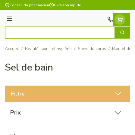
Aller au contenu
Conseil du pharmacien
Livraison rapide
Menu
Cherch
Rechercher
Accueil
/
Beauté, soins et hygiène
/
Soins du corps
/
Bain et dou
Sel de bain
Filtre
Passer à la liste des produits
Prix
filter