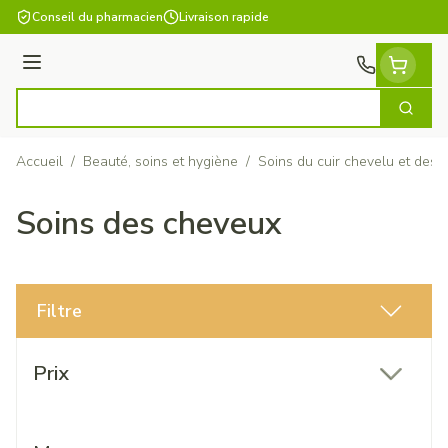
Aller au contenu
Conseil du pharmacien
Livraison rapide
Menu
Cherch
Rechercher
Accueil
/
Beauté, soins et hygiène
/
Soins du cuir chevelu et des
Soins des cheveux
Filtre
Passer à la liste des produits
Prix
filter