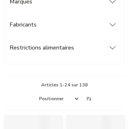
Marques
filter
Fabricants
filter
Restrictions alimentaires
filter
Articles
1
-
24
sur
138
Trier par: