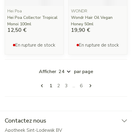
Hei Poa
WONDR
Hei Poa Collector Tropical
Wondr Hair Oil Vegan
Monoi 100ml
Honey 50ml
12,50 €
19,90 €
En rupture de stock
En rupture de stock
Afficher
par page
Pages
Vous lisez actuellement la page
Page
Page
Page
1
2
3
...
6
Contactez nous
Apotheek Sint-Lodewijk BV