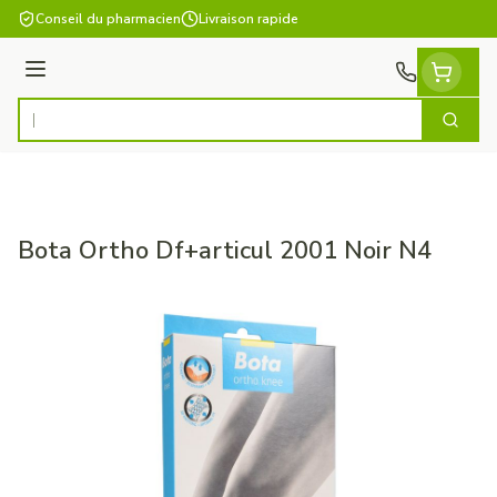
Aller au contenu
Conseil du pharmacien
Livraison rapide
Menu
Cherch
Rechercher
Bota Ortho Df+articul 2001 Noir N4