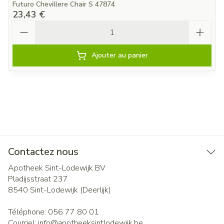
Futuro Chevillere Chair S 47874
23,43 €
Quantité
Ajouter au panier
Contactez nous
Apotheek Sint-Lodewijk BV
Pladijsstraat 237
8540
Sint-Lodewijk (Deerlijk)
Téléphone:
056 77 80 01
Courriel:
info@
apotheeksintlodewijk.be