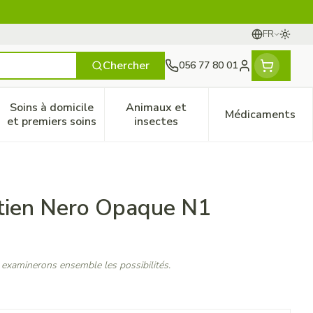
FR
Passer
Langues
Chercher
056 77 80 01
Menu client
Soins à domicile
Animaux et
Médicaments
ines
 et enfants
catégorie Vitalité 50+
le sous-menu pour la catégorie Naturopathie
Afficher le sous-menu pour la catégorie Soins à do
Afficher le sous-menu pour la
Afficher 
et premiers soins
insectes
tien Nero Opaque N1
 examinerons ensemble les possibilités.