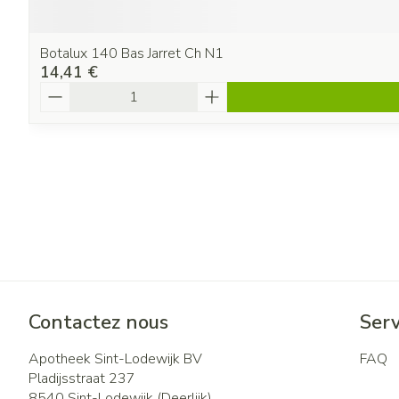
Botalux 140 Bas Jarret Ch N1
14,41 €
Quantité
Contactez nous
Serv
Apotheek Sint-Lodewijk BV
FAQ
Pladijsstraat 237
8540
Sint-Lodewijk (Deerlijk)