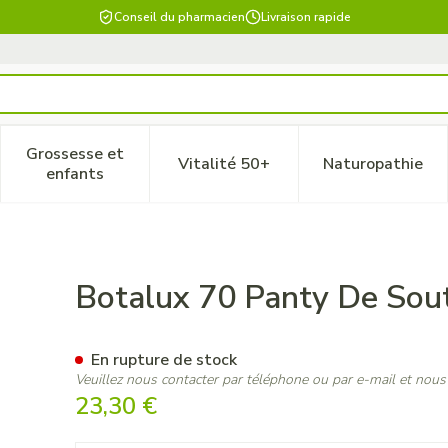
Conseil du pharmacien
Livraison rapide
Grossesse et
Vitalité 50+
Naturopathie
 catégorie Beauté, soins et hygiène
le sous-menu pour la catégorie Régime, alimentation & vitam
Afficher le sous-menu pour la catégorie Grossesse
Afficher le sous-menu pour la 
Afficher 
enfants
en Nero Opaque N1
Botalux 70 Panty De Sou
En rupture de stock
Veuillez nous contacter par téléphone ou par e-mail et nous
23,30 €