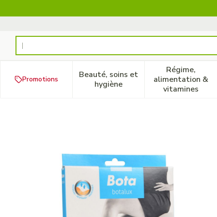
Aller au contenu
Rechercher
Régime,
Beauté, soins et
alimentation &
Promotions
Afficher le sous-menu pour la
Afficher 
hygiène
vitamines
Botalux 70 Panty De Souti