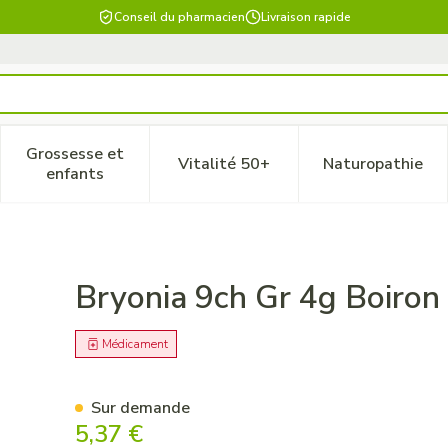
Conseil du pharmacien
Livraison rapide
Grossesse et
Vitalité 50+
Naturopathie
 catégorie Beauté, soins et hygiène
le sous-menu pour la catégorie Régime, alimentation & vitam
Afficher le sous-menu pour la catégorie Grossesse
Afficher le sous-menu pour la 
Afficher 
enfants
Bryonia 9ch Gr 4g Boiron
Médicament
Sur demande
5,37 €