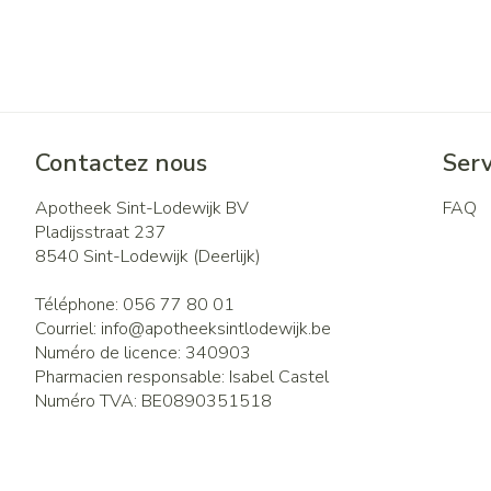
Contactez nous
Serv
Apotheek Sint-Lodewijk BV
FAQ
Pladijsstraat 237
8540
Sint-Lodewijk (Deerlijk)
Téléphone:
056 77 80 01
Courriel:
info@
apotheeksintlodewijk.be
Numéro de licence:
340903
Pharmacien responsable:
Isabel Castel
Numéro TVA:
BE0890351518