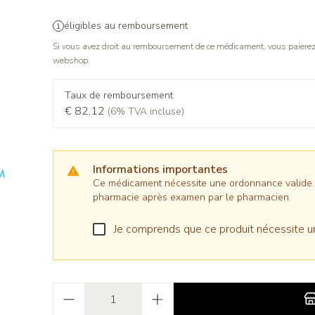
éligibles au remboursement
Si vous avez droit au remboursement de ce médicament, vous paierez 
webshop.
Taux de remboursement
€ 82,12
(6% TVA incluse)
Informations importantes
Ce médicament nécessite une ordonnance valide. Il
pharmacie après examen par le pharmacien.
Je comprends que ce produit nécessite u
Quantité