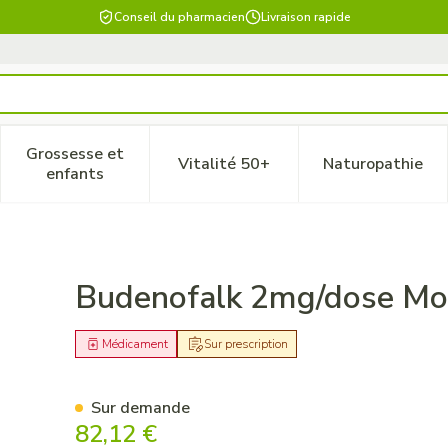
Conseil du pharmacien
Livraison rapide
Grossesse et
Vitalité 50+
Naturopathie
 catégorie Beauté, soins et hygiène
le sous-menu pour la catégorie Régime, alimentation & vitam
Afficher le sous-menu pour la catégorie Grossesse
Afficher le sous-menu pour la 
Afficher 
enfants
e Rectale
Budenofalk 2mg/dose Mo
Médicament
Sur prescription
Sur demande
82,12 €