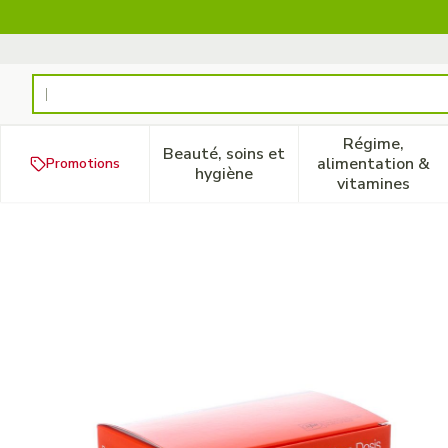
Aller au contenu
Rechercher
Régime,
Beauté, soins et
alimentation &
Promotions
Afficher le sous-menu pour la
Afficher 
hygiène
vitamines
Budenofalk 2mg/dose Mouss