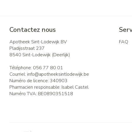
Contactez nous
Serv
Apotheek Sint-Lodewijk BV
FAQ
Pladijsstraat 237
8540
Sint-Lodewijk (Deerlijk)
Téléphone:
056 77 80 01
Courriel:
info@
apotheeksintlodewijk.be
Numéro de licence:
340903
Pharmacien responsable:
Isabel Castel
Numéro TVA:
BE0890351518