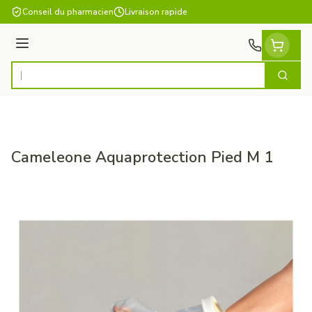
Aller au contenu
Conseil du pharmacien
Livraison rapide
Menu
Cherch
Rechercher
Cameleone Aquaprotection Pied M 1