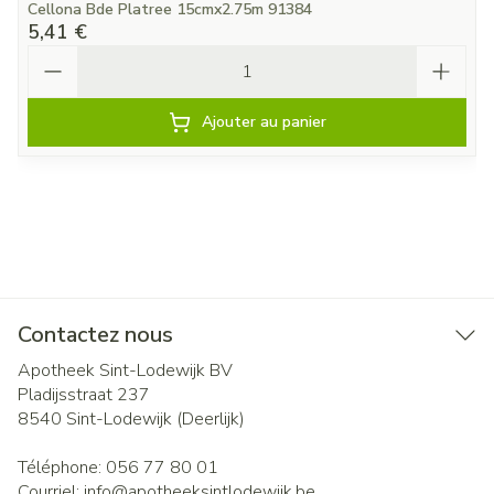
Cellona Bde Platree 15cmx2.75m 91384
5,41 €
Quantité
Ajouter au panier
Contactez nous
Apotheek Sint-Lodewijk BV
Pladijsstraat 237
8540
Sint-Lodewijk (Deerlijk)
Téléphone:
056 77 80 01
Courriel:
info@
apotheeksintlodewijk.be