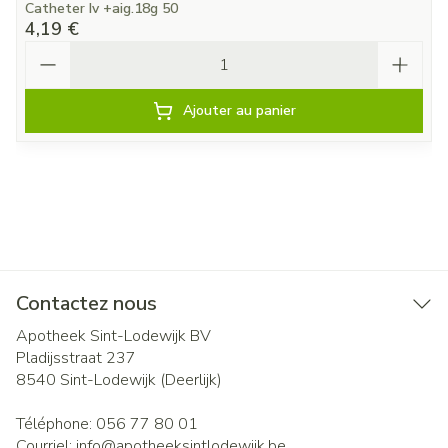
Catheter Iv +aig.18g 50
4,19 €
Quantité
Ajouter au panier
Contactez nous
Apotheek Sint-Lodewijk BV
Pladijsstraat 237
8540
Sint-Lodewijk (Deerlijk)
Téléphone:
056 77 80 01
Courriel:
info@
apotheeksintlodewijk.be