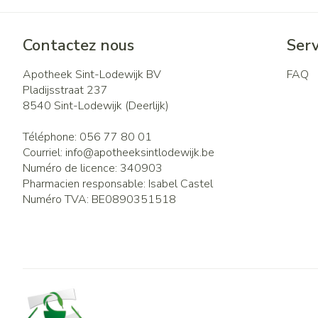
Contactez nous
Serv
Apotheek Sint-Lodewijk BV
FAQ
Pladijsstraat 237
8540
Sint-Lodewijk (Deerlijk)
Téléphone:
056 77 80 01
Courriel:
info@
apotheeksintlodewijk.be
Numéro de licence:
340903
Pharmacien responsable:
Isabel Castel
Numéro TVA:
BE0890351518