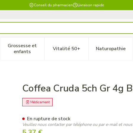
Conseil du pharmacien
Livraison rapide
Grossesse et
Vitalité 50+
Naturopathie
 catégorie Beauté, soins et hygiène
le sous-menu pour la catégorie Régime, alimentation & vitam
Afficher le sous-menu pour la catégorie Grossesse
Afficher le sous-menu pour la 
Afficher 
enfants
on
Coffea Cruda 5ch Gr 4g B
Médicament
En rupture de stock
Veuillez nous contacter par téléphone ou par e-mail et nous
5,37 €