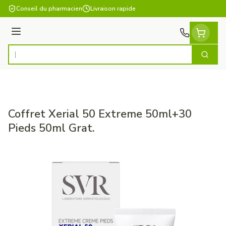
Aller au contenu
Conseil du pharmacien
Livraison rapide
Menu
Cherch
Rechercher
Coffret Xerial 50 Extreme 50ml+30
Pieds 50ml Grat.