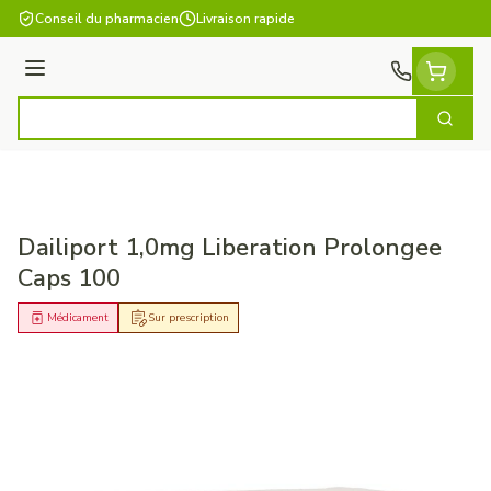
Aller au contenu
Conseil du pharmacien
Livraison rapide
Menu
Cherch
Rechercher
Dailiport 1,0mg Liberation Prolongee
Caps 100
Médicament
Sur prescription