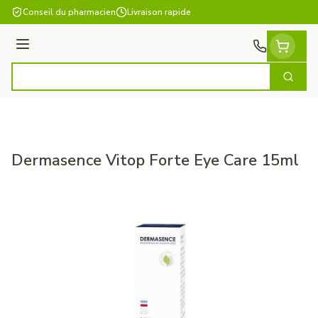
Aller au contenu
Conseil du pharmacien
Livraison rapide
Menu
Cherch
Rechercher
Dermasence Vitop Forte Eye Care 15ml