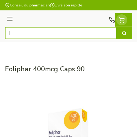
Aller au contenu
Conseil du pharmacien
Livraison rapide
Menu
Cherch
Rechercher
Foliphar 400mcg Caps 90