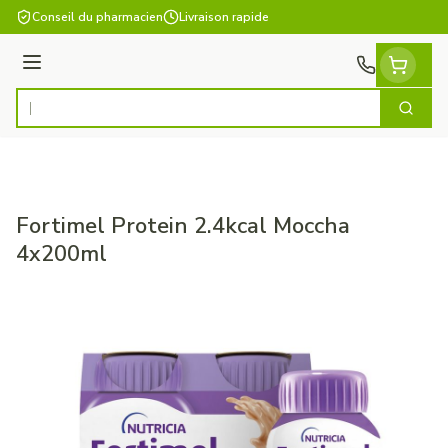
Aller au contenu
Conseil du pharmacien
Livraison rapide
Menu
Cherch
Rechercher
Fortimel Protein 2.4kcal Moccha
4x200ml