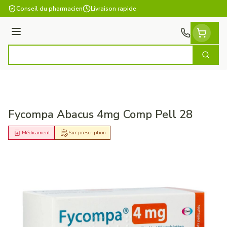
Aller au contenu
Conseil du pharmacien
Livraison rapide
Menu
Cherch
Rechercher
Fycompa Abacus 4mg Comp Pell 28
Médicament
Sur prescription