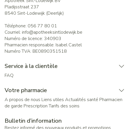
Apotheek Sint-Lodewijk BV
Pladijsstraat 237
8540
Sint-Lodewijk (Deerlijk)
Téléphone:
056 77 80 01
Courriel:
info@
apotheeksintlodewijk.be
Numéro de licence:
340903
Pharmacien responsable:
Isabel Castel
Numéro TVA:
BE0890351518
Service à la clientèle
FAQ
Votre pharmacie
A propos de nous
Liens utiles
Actualités santé
Pharmacien
de garde
Prescription
Tarifs des soins
Bulletin d’information
Restez informé des nouveaux produits et promotions