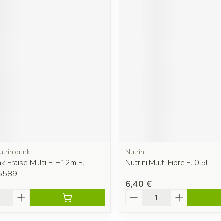
utrinidrink
Nutrini
nk Fraise Multi F. +12m Fl
Nutrini Multi Fibre Fl 0,5l
5589
6,40 €
é
Quantité