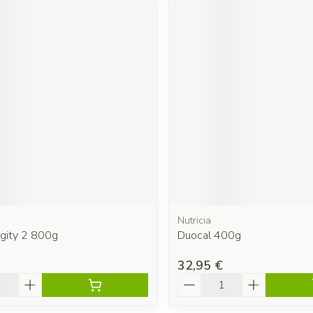
Nutricia
rgity 2 800g
Duocal 400g
32,95 €
é
Quantité