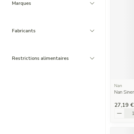
Marques
filter
Fabricants
filter
Restrictions alimentaires
filter
Nan
Nan Sine
27,19 €
Quantit