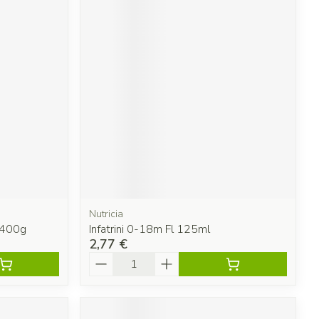
Nutricia
 400g
Infatrini 0-18m Fl 125ml
2,77 €
Quantité