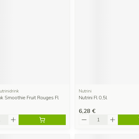
utrinidrink
Nutrini
ink Smoothie Fruit Rouges Fl
Nutrini Fl 0,5l
6,28 €
é
Quantité