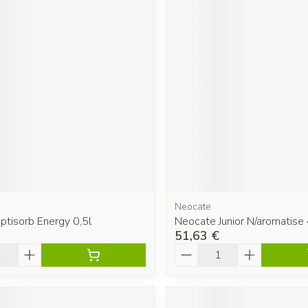
Neocate
eptisorb Energy 0,5l
Neocate Junior N/aromatise
51,63 €
é
Quantité