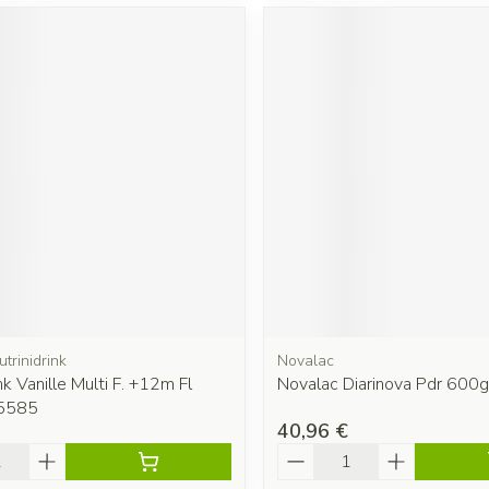
utrinidrink
Novalac
nk Vanille Multi F. +12m Fl
Novalac Diarinova Pdr 600g
5585
40,96 €
é
Quantité