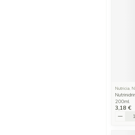
Nutricia, N
Nutrinidr
200ml
3,18 €
Quantit