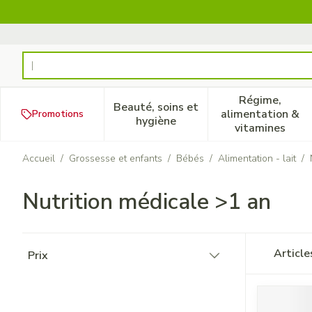
Aller au contenu
Rechercher
Régime,
Beauté, soins et
alimentation &
Promotions
Afficher le sous-menu pour la
Afficher 
hygiène
vitamines
Accueil
/
Grossesse et enfants
/
Bébés
/
Alimentation - lait
/
Nutrition médicale >1 an
Passer à la liste des produits
Articl
Prix
filter