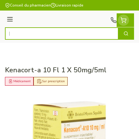
Aller au contenu
Conseil du pharmacien
Livraison rapide
Menu
Cherch
Rechercher
Kenacort-a 10 Fl 1 X 50mg/5ml
Médicament
Sur prescription