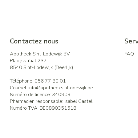
Contactez nous
Serv
Apotheek Sint-Lodewijk BV
FAQ
Pladijsstraat 237
8540
Sint-Lodewijk (Deerlijk)
Téléphone:
056 77 80 01
Courriel:
info@
apotheeksintlodewijk.be
Numéro de licence:
340903
Pharmacien responsable:
Isabel Castel
Numéro TVA:
BE0890351518