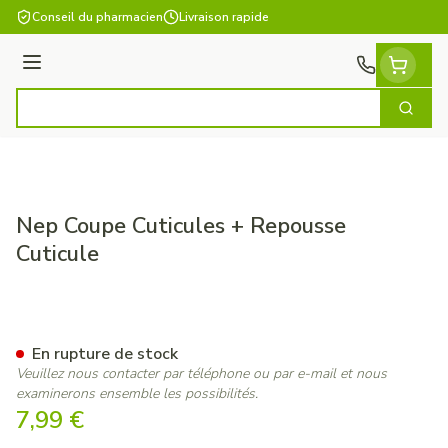
Aller au contenu
Conseil du pharmacien
Livraison rapide
Menu
Cherch
Rechercher
Nep Coupe Cuticules + Repousse
Cuticule
Nep Coupe Cuticules + Repou
En rupture de stock
Veuillez nous contacter par téléphone ou par e-mail et nous
examinerons ensemble les possibilités.
7,99 €