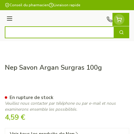
Aller au contenu
Conseil du pharmacien
Livraison rapide
Menu
Cherch
Rechercher
Nep Savon Argan Surgras 100g
Nep Savon Argan Surgras 10
En rupture de stock
Veuillez nous contacter par téléphone ou par e-mail et nous
examinerons ensemble les possibilités.
4,59 €