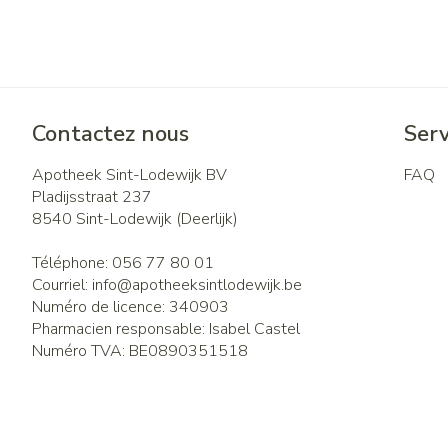
Contactez nous
Serv
Apotheek Sint-Lodewijk BV
FAQ
Pladijsstraat 237
8540
Sint-Lodewijk (Deerlijk)
Téléphone:
056 77 80 01
Courriel:
info@
apotheeksintlodewijk.be
Numéro de licence:
340903
Pharmacien responsable:
Isabel Castel
Numéro TVA:
BE0890351518