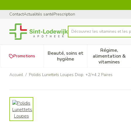
Aller au contenu
Diapositive 1 de 1
Contact
Actualités santé
Prescription
Découvrez les vitamines et les p
Rechercher
Régime,
Beauté, soins et
alimentation &
Promotions
Afficher le sous-menu pour la
Afficher 
hygiène
vitamines
Accueil
/
Polidis Lunettets Loupes Diop. +2/+4 2 Paires
Polidis Lunettets Loupes Dio
View larger image