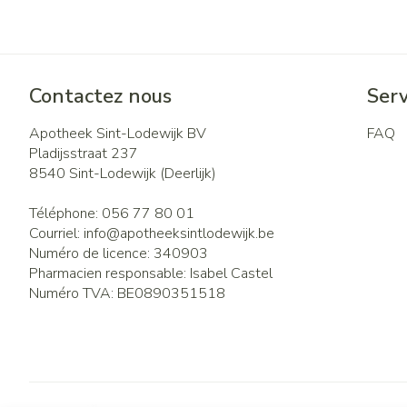
Contactez nous
Serv
Apotheek Sint-Lodewijk BV
FAQ
Pladijsstraat 237
8540
Sint-Lodewijk (Deerlijk)
Téléphone:
056 77 80 01
Courriel:
info@
apotheeksintlodewijk.be
Numéro de licence:
340903
Pharmacien responsable:
Isabel Castel
Numéro TVA:
BE0890351518