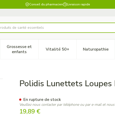
Conseil du pharmacien
Livraison rapide
roduits de santé essentiels
Grossesse et
Vitalité 50+
Naturopathie
 catégorie Beauté, soins et hygiène
le sous-menu pour la catégorie Régime, alimentation & vitam
Afficher le sous-menu pour la catégorie Grossesse
Afficher le sous-menu pour la 
Afficher 
enfants
p. +2/+4 2 Paires
Polidis Lunettets Loupes 
En rupture de stock
Veuillez nous contacter par téléphone ou par e-mail et nous
19,89 €