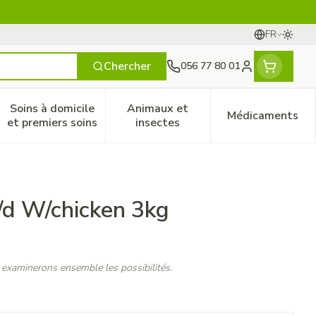
FR
Passer
Langues
Chercher
056 77 80 01
Menu client
Soins à domicile
Animaux et
Médicaments
ines
 et enfants
catégorie Vitalité 50+
le sous-menu pour la catégorie Naturopathie
Afficher le sous-menu pour la catégorie Soins à do
Afficher le sous-menu pour la
Afficher 
et premiers soins
insectes
K/d W/chicken 3kg
 examinerons ensemble les possibilités.