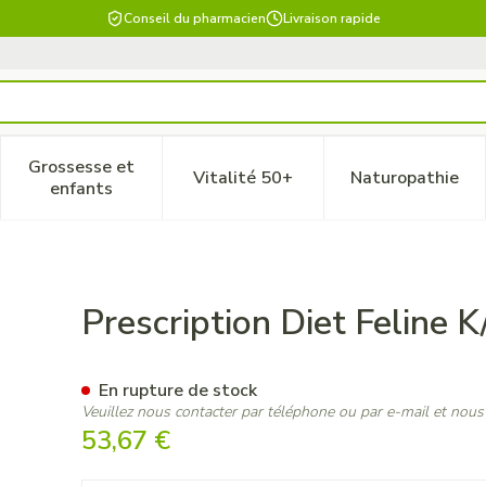
Conseil du pharmacien
Livraison rapide
Grossesse et
Vitalité 50+
Naturopathie
 catégorie Beauté, soins et hygiène
le sous-menu pour la catégorie Régime, alimentation & vitam
Afficher le sous-menu pour la catégorie Grossesse
Afficher le sous-menu pour la 
Afficher 
enfants
 W/chicken 3kg
Prescription Diet Feline 
En rupture de stock
Veuillez nous contacter par téléphone ou par e-mail et nous
53,67 €