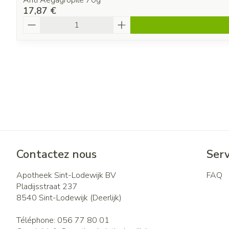
Anti Aegagropile 70g
17,87 €
Quantité
Contactez nous
Serv
Apotheek Sint-Lodewijk BV
FAQ
Pladijsstraat 237
8540
Sint-Lodewijk (Deerlijk)
Téléphone:
056 77 80 01