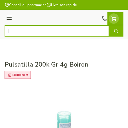
Aller au contenu
Conseil du pharmacien
Livraison rapide
Menu
Cherch
Rechercher
Pulsatilla 200k Gr 4g Boiron
Médicament