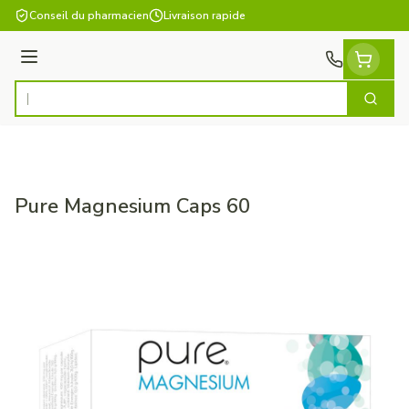
Aller au contenu
Conseil du pharmacien
Livraison rapide
Menu
Cherch
Rechercher
Pure Magnesium Caps 60