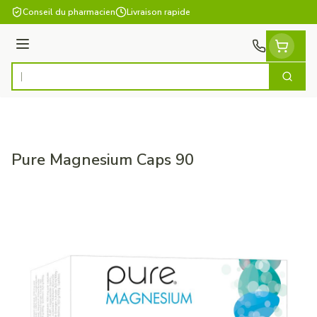
Aller au contenu
Conseil du pharmacien
Livraison rapide
Menu
Cherch
Rechercher
Pure Magnesium Caps 90