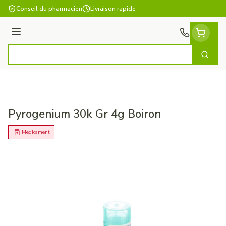
Aller au contenu
Conseil du pharmacien
Livraison rapide
Menu
Cherch
Rechercher
Pyrogenium 30k Gr 4g Boiron
Médicament