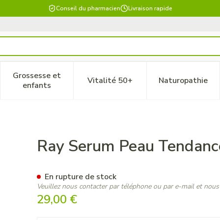
Conseil du pharmacien
Livraison rapide
Grossesse et
Vitalité 50+
Naturopathie
 catégorie Beauté, soins et hygiène
le sous-menu pour la catégorie Régime, alimentation & vitam
Afficher le sous-menu pour la catégorie Grossesse
Afficher le sous-menu pour la 
Afficher 
enfants
cneique 100ml
Ray Serum Peau Tendanc
En rupture de stock
Veuillez nous contacter par téléphone ou par e-mail et nous
29,00 €