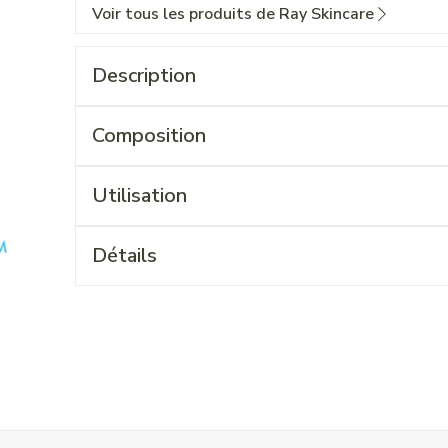
Voir tous les produits de Ray Skincare
Description
Composition
Utilisation
Détails
 l'aide de la touche de tabulation. Vous pouvez sauter le carrouse
ation en carrousel