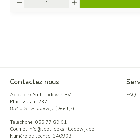
Quantité
Contactez nous
Serv
Apotheek Sint-Lodewijk BV
FAQ
Pladijsstraat 237
8540
Sint-Lodewijk (Deerlijk)
Téléphone:
056 77 80 01
Courriel:
info@
apotheeksintlodewijk.be
Numéro de licence:
340903