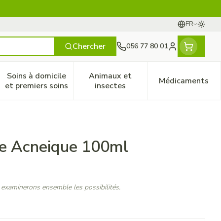
FR
Passer
Langues
Chercher
056 77 80 01
Menu client
Soins à domicile
Animaux et
Médicaments
ines
 et enfants
catégorie Vitalité 50+
le sous-menu pour la catégorie Naturopathie
Afficher le sous-menu pour la catégorie Soins à do
Afficher le sous-menu pour la
Afficher 
et premiers soins
insectes
e Acneique 100ml
 examinerons ensemble les possibilités.