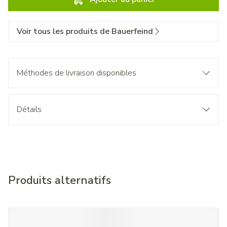
Voir tous les produits de Bauerfeind
Méthodes de livraison disponibles
Détails
Produits alternatifs
Il est possible de naviguer entre les éléments du carrousel à l'
Appuyer sur pour sauter le carrousel
Appuyez sur cette touche pour accéder à la navigation en