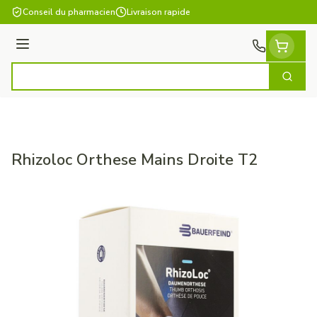
Aller au contenu
Conseil du pharmacien
Livraison rapide
Menu
Cherch
Rechercher
Rhizoloc Orthese Mains Droite T2