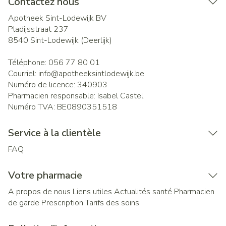
Contactez nous
Apotheek Sint-Lodewijk BV
Pladijsstraat 237
8540
Sint-Lodewijk (Deerlijk)
Téléphone:
056 77 80 01
Courriel:
info@
apotheeksintlodewijk.be
Numéro de licence:
340903
Pharmacien responsable:
Isabel Castel
Numéro TVA:
BE0890351518
Service à la clientèle
FAQ
Votre pharmacie
A propos de nous
Liens utiles
Actualités santé
Pharmacien
de garde
Prescription
Tarifs des soins