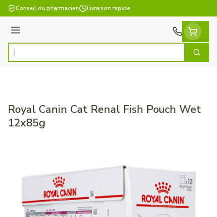
Aller au contenu
Conseil du pharmacien
Livraison rapide
Menu
Cherch
Rechercher
Royal Canin Cat Renal Fish Pouch Wet
12x85g