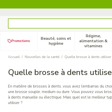
Aller au contenu
Rechercher
Régime,
Beauté, soins et
alimentation &
Promotions
Afficher le sous-menu pour la
Afficher 
hygiène
vitamines
Accueil
/
Nouvelles de la santé
/
Quelle brosse à dents utiliser
Quelle brosse à dents utilis
En matière de brosses à dents, vous avez l’embarras du cho
une brosse souple, medium ou dure. Vous pouvez vous bros
à dents manuelle ou électrique. Mais quel est le meilleur ty
utiliser ?