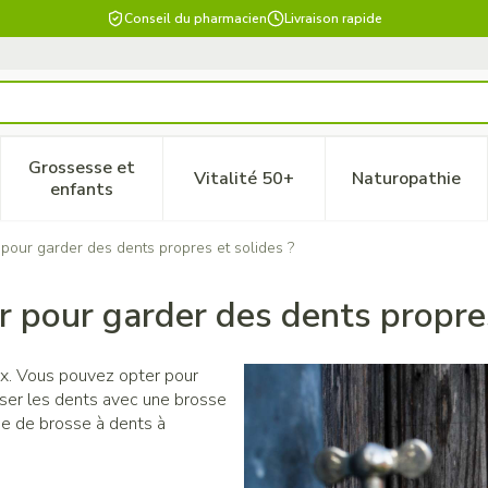
Conseil du pharmacien
Livraison rapide
Grossesse et
Vitalité 50+
Naturopathie
 catégorie Beauté, soins et hygiène
le sous-menu pour la catégorie Régime, alimentation & vitam
Afficher le sous-menu pour la catégorie Grossesse
Afficher le sous-menu pour la 
Afficher 
enfants
 pour garder des dents propres et solides ?
er pour garder des dents propres
ix. Vous pouvez opter pour
ser les dents avec une brosse
pe de brosse à dents à