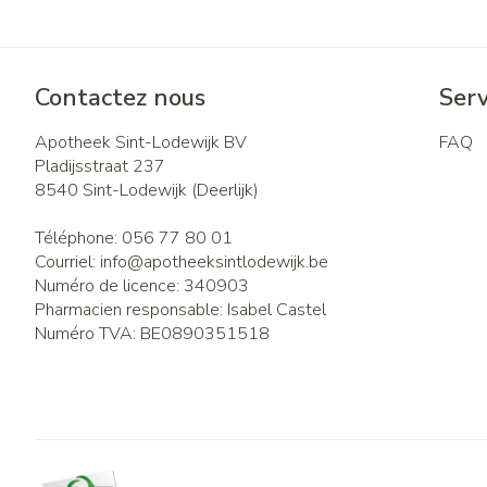
Contactez nous
Serv
Apotheek Sint-Lodewijk BV
FAQ
Pladijsstraat 237
8540
Sint-Lodewijk (Deerlijk)
Téléphone:
056 77 80 01
Courriel:
info@
apotheeksintlodewijk.be
Numéro de licence:
340903
Pharmacien responsable:
Isabel Castel
Numéro TVA:
BE0890351518