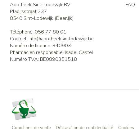
Apotheek Sint-Lodewijk BV
FAQ
Pladijsstraat 237
8540
Sint-Lodewijk (Deerlijk)
Téléphone:
056 77 80 01
Courriel:
info@
apotheeksintlodewijk.be
Numéro de licence:
340903
Pharmacien responsable:
Isabel Castel
Numéro TVA:
BE0890351518
Conditions de vente
Déclaration de confidentialité
Cookies