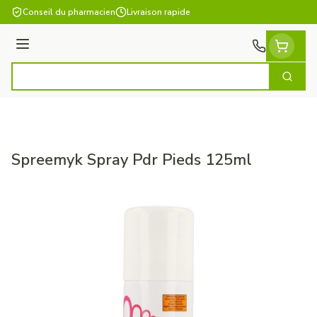
Aller au contenu
Conseil du pharmacien
Livraison rapide
Menu
Cherch
Rechercher
Spreemyk Spray Pdr Pieds 125ml