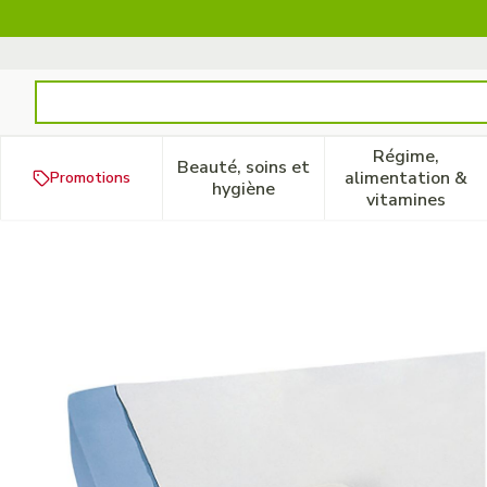
Aller au contenu
Rechercher
Régime,
Beauté, soins et
alimentation &
Promotions
Afficher le sous-menu pour la
Afficher 
hygiène
vitamines
Suprima 3014 Protege Mate