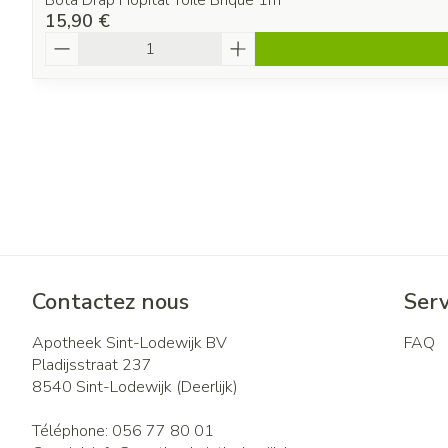
Bota Drap Hopital Toile Brique 1m
15,90 €
Quantité
Contactez nous
Serv
Apotheek Sint-Lodewijk BV
FAQ
Pladijsstraat 237
8540
Sint-Lodewijk (Deerlijk)
Téléphone:
056 77 80 01