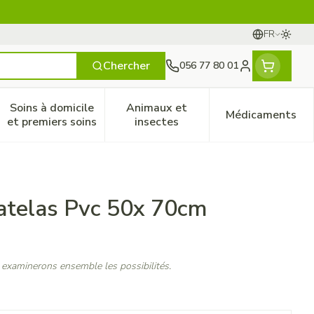
FR
Passer
Langues
Chercher
056 77 80 01
Menu client
Soins à domicile
Animaux et
Médicaments
ines
 et enfants
catégorie Vitalité 50+
le sous-menu pour la catégorie Naturopathie
Afficher le sous-menu pour la catégorie Soins à do
Afficher le sous-menu pour la
Afficher 
et premiers soins
insectes
atelas Pvc 50x 70cm
 examinerons ensemble les possibilités.