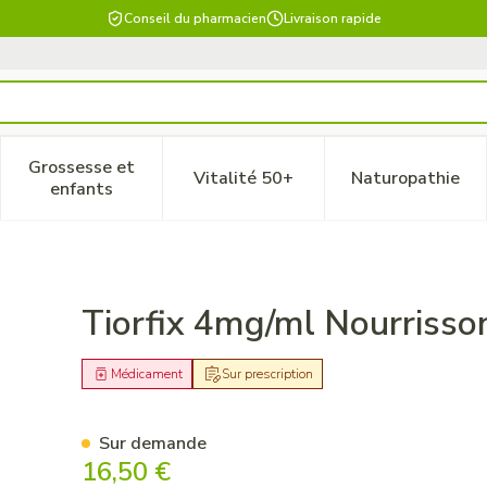
Conseil du pharmacien
Livraison rapide
Grossesse et
Vitalité 50+
Naturopathie
 catégorie Beauté, soins et hygiène
le sous-menu pour la catégorie Régime, alimentation & vitam
Afficher le sous-menu pour la catégorie Grossesse
Afficher le sous-menu pour la 
Afficher 
enfants
enfant Susp Orale 50ml
Tiorfix 4mg/ml Nourrisso
Médicament
Sur prescription
Sur demande
16,50 €