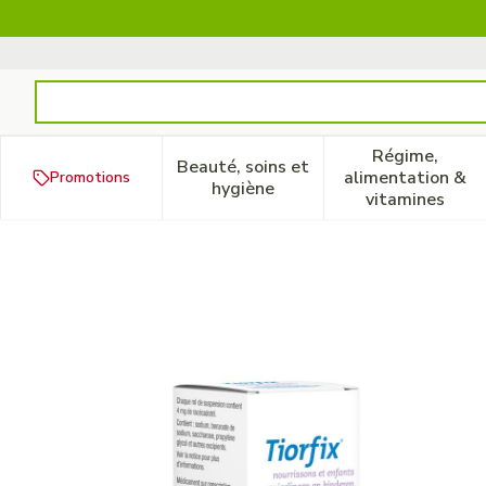
Aller au contenu
Rechercher
Régime,
Beauté, soins et
alimentation &
Promotions
Afficher le sous-menu pour la
Afficher 
hygiène
vitamines
Tiorfix 4mg/ml Nourrissons/