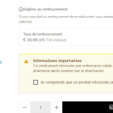
éligibles au remboursement
Si vous avez droit au remboursement de ce médicament, vous paierez 
webshop.
Taux de remboursement
€ 16,48
(6% TVA incluse)
Informations importantes
Ce médicament nécessite une ordonnance valide. Il
pharmacie après examen par le pharmacien.
Je comprends que ce produit nécessite u
Quantité