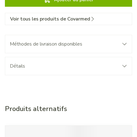
Voir tous les produits de Covarmed
Méthodes de livraison disponibles
Détails
Produits alternatifs
Il est possible de naviguer entre les éléments du carrousel à l'
Appuyer sur pour sauter le carrousel
Appuyez sur cette touche pour accéder à la navigation en