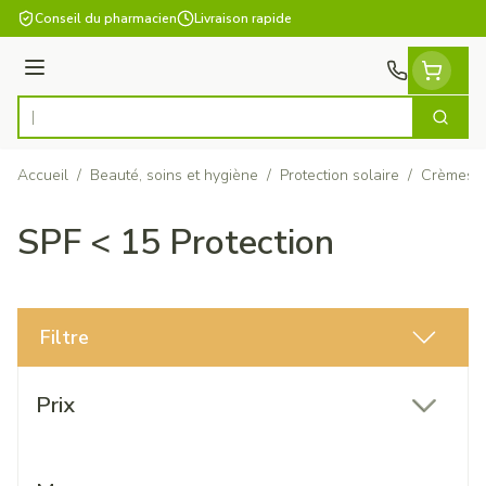
Aller au contenu
Conseil du pharmacien
Livraison rapide
Menu
Cherch
Rechercher
Accueil
/
Beauté, soins et hygiène
/
Protection solaire
/
Crèmes s
SPF < 15 Protection
Filtre
Passer à la liste des produits
Prix
filter