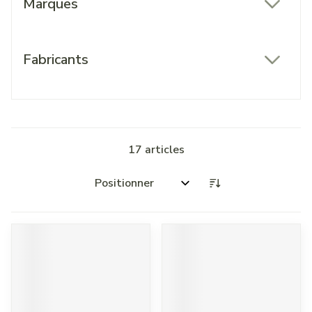
Marques
filter
Fabricants
filter
17
articles
Trier par: