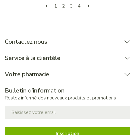
Pages
Vous lisez actuellement la page
Page
Page
Page
1
2
3
4
Contactez nous
Service à la clientèle
Votre pharmacie
Bulletin d’information
Restez informé des nouveaux produits et promotions
Adresse mail
Inscription