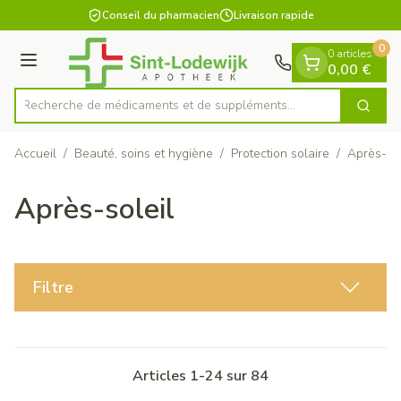
Diapositive 1 de 1
Aller au contenu
Conseil du pharmacien
Livraison rapide
0
0 articles
Menu
0,00 €
Recherche de médicaments et de suppléme
Cherch
Rechercher
Accueil
/
Beauté, soins et hygiène
/
Protection solaire
/
Après-sol
Après-soleil
Filtre
Articles
1
-
24
sur
84