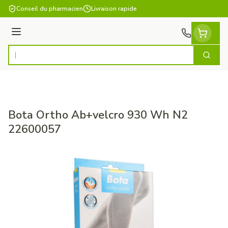
Aller au contenu
Conseil du pharmacien
Livraison rapide
Menu
Cherch
Rechercher
Bota Ortho Ab+velcro 930 Wh N2
22600057