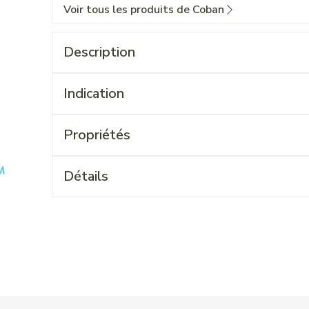
Voir tous les produits de Coban
Description
Indication
Propriétés
Détails
 l'aide de la touche de tabulation. Vous pouvez sauter le carrouse
ation en carrousel