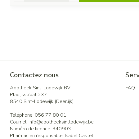
Contactez nous
Serv
Apotheek Sint-Lodewijk BV
FAQ
Pladijsstraat 237
8540
Sint-Lodewijk (Deerlijk)
Téléphone:
056 77 80 01
Courriel:
info@
apotheeksintlodewijk.be
Numéro de licence:
340903
Pharmacien responsable:
Isabel Castel