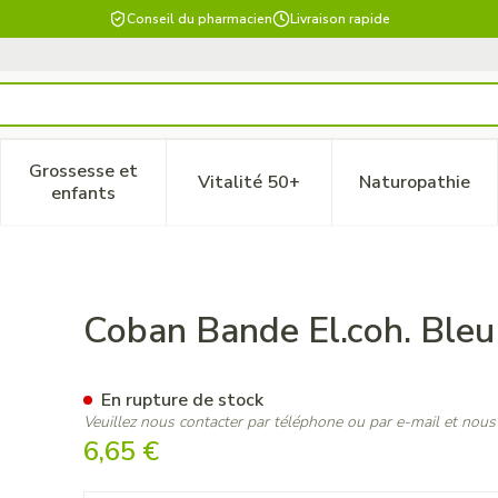
Conseil du pharmacien
Livraison rapide
Grossesse et
Vitalité 50+
Naturopathie
 catégorie Beauté, soins et hygiène
le sous-menu pour la catégorie Régime, alimentation & vitam
Afficher le sous-menu pour la catégorie Grossesse
Afficher le sous-menu pour la 
Afficher 
enfants
5cmx4,5m Etire Roul. 1
Coban Bande El.coh. Bleu
En rupture de stock
Veuillez nous contacter par téléphone ou par e-mail et nous
6,65 €