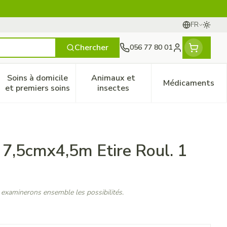
FR
Passer
Langues
Chercher
056 77 80 01
Menu client
Soins à domicile
Animaux et
Médicaments
ines
 et enfants
catégorie Vitalité 50+
le sous-menu pour la catégorie Naturopathie
Afficher le sous-menu pour la catégorie Soins à do
Afficher le sous-menu pour la
Afficher 
et premiers soins
insectes
 7,5cmx4,5m Etire Roul. 1
 examinerons ensemble les possibilités.